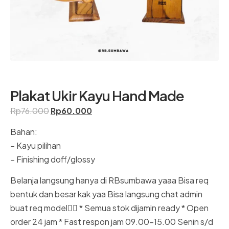
Plakat Ukir Kayu Hand Made
Rp
76.000
Rp
60.000
Bahan:
– Kayu pilihan
– Finishing doff/glossy
Belanja langsung hanya di RBsumbawa yaaa Bisa req
bentuk dan besar kak yaa Bisa langsung chat admin
buat req model☝🏻 * Semua stok dijamin ready * Open
order 24 jam * Fast respon jam 09.00-15.00 Senin s/d