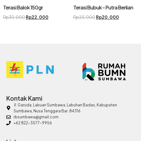
Terasi Balok 150gr
Terasi Bubuk – Putra Berlian
Rp
30.000
Rp
22.000
Rp
25.000
Rp
20.000
Kontak Kami
Jl. Garuda, Labuan Sumbawa, Labuhan Badas, Kabupaten
Sumbawa, Nusa Tenggara Bar. 84316
rbsumbawa@gmail.com
+62 822-3577-9956