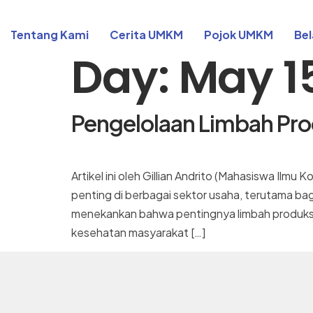
Tentang Kami
Cerita UMKM⁠⁠⁠⁠
Pojok UMKM
Bel
Day:
May 1
Pengelolaan Limbah Pro
Artikel ini oleh Gillian Andrito (Mahasiswa Ilm
penting di berbagai sektor usaha, terutama 
menekankan bahwa pentingnya limbah produksi
kesehatan masyarakat […]